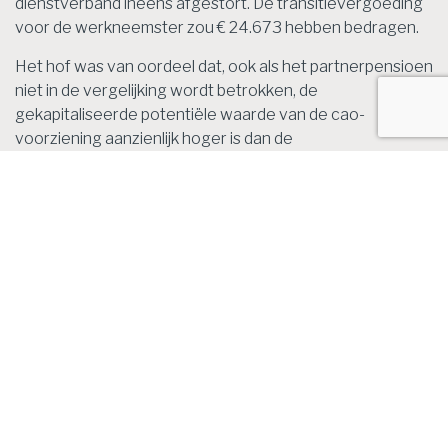
dienstverband ineens afgestort. De transitievergoeding
voor de werkneemster zou € 24.673 hebben bedragen.
Het hof was van oordeel dat, ook als het partnerpensioen
niet in de vergelijking wordt betrokken, de
gekapitaliseerde potentiële waarde van de cao-
voorziening aanzienlijk hoger is dan de
transitievergoeding. Verder is van belang of de cao-
partijen een voorziening als gelijkwaardig hebben
aangemerkt. In dit geval was in de tekst van de cao
opgenomen dat de regeling wordt aangemerkt als een
gelijkwaardige voorziening.
Naar het oordeel van het hof is de premievrije opbouw
van het pensioen na de beëindiging van de
arbeidsovereenkomst wegens arbeidsongeschiktheid te
beschouwen als een compensatie voor de gevolgen van
het ontslag. Volgens een arrest van de Hoge Raad is
voor gelijkwaardigheid niet vereist dat de in de cao
opgenomen voorziening is gericht op het voorkomen van