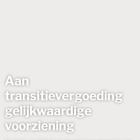
Aan
transitievergoeding
gelijkwaardige
voorziening