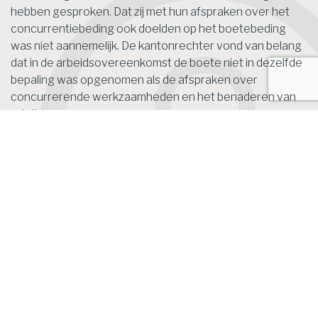
hebben gesproken. Dat zij met hun afspraken over het
concurrentiebeding ook doelden op het boetebeding
was niet aannemelijk. De kantonrechter vond van belang
dat in de arbeidsovereenkomst de boete niet in dezelfde
bepaling was opgenomen als de afspraken over
concurrerende werkzaamheden en het benaderen van
relaties.
Bron: Rechtbank | jurisprudentie | ECLINLRBMNE2020579,
8252513 UV EXPL 20-3 MS/1270 | 12-03-2020
Het laatste nieuws