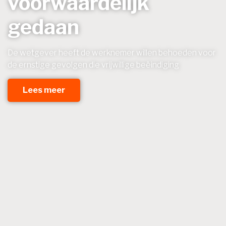
voorwaardelijk
gedaan
De wetgever heeft de werknemer willen behoeden voor
de ernstige gevolgen die vrijwillige beëindiging
Lees meer