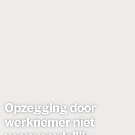
Opzegging door
werknemer niet