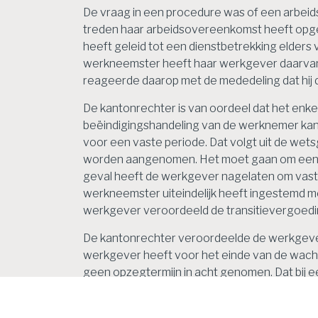
De vraag in een procedure was of een arbeids
treden haar arbeidsovereenkomst heeft opgeze
heeft geleid tot een dienstbetrekking elders
werkneemster heeft haar werkgever daarvan 
reageerde daarop met de mededeling dat hij 
De kantonrechter is van oordeel dat het enke
beëindigingshandeling van de werknemer kan 
voor een vaste periode. Dat volgt uit de we
worden aangenomen. Het moet gaan om een dui
geval heeft de werkgever nagelaten om vast
werkneemster uiteindelijk heeft ingestemd m
werkgever veroordeeld de transitievergoedi
De kantonrechter veroordeelde de werkgeve
werkgever heeft voor het einde van de wacht
geen opzegtermijn in acht genomen. Dat bij e
verplichting tot betaling en de berekening v
Bron: Rechtbank Midden-Nederland | jurisprudent