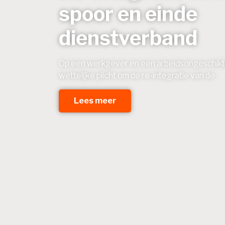
spoor en einde
dienstverband
Op een werkgever en een arbeidsongeschikt
wettelijke plicht om de re-integratie van de
Lees meer