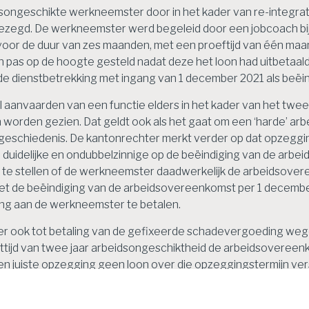
ongeschikte werkneemster door in het kader van re-integratie
gd. De werkneemster werd begeleid door een jobcoach bij haa
 voor de duur van zes maanden, met een proeftijd van één ma
pas op de hoogte gesteld nadat deze het loon had uitbetaa
de dienstbetrekking met ingang van 1 december 2021 als beë
l aanvaarden van een functie elders in het kader van het twe
worden gezien. Dat geldt ook als het gaat om een ‘harde’ ar
tsgeschiedenis. De kantonrechter merkt verder op dat opzegg
delijke en ondubbelzinnige op de beëindiging van de arbeids
 te stellen of de werkneemster daadwerkelijk de arbeidsove
et de beëindiging van de arbeidsovereenkomst per 1 decembe
ng aan de werkneemster te betalen.
r ook tot betaling van de gefixeerde schadevergoeding we
tijd van twee jaar arbeidsongeschiktheid de arbeidsovereen
en juiste opzegging geen loon over die opzeggingstermijn ver
an de gefixeerde schadevergoeding niet af.
ie | ECLINLRBMNE20221183, 9660060 ME VERZ 22-11 A/45353 | 29-03-2