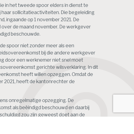
 in het tweede spoor elders in dienst te
r sollicitatieactiviteiten. Die begeleiding
and, ingaande op 1 november 2021. De
ld over de maand november. De werkgever
indigd beschouwde.
ede spoor niet zonder meer als een
beidsovereenkomst bij die andere werkgever
ing door een werknemer niet snel moet
overeenkomst gerichte wilsverklaring. In dit
reenkomst heeft willen opzeggen. Omdat de
r 2021, heeft de kantonrechter de
gens onregelmatige opzegging. De
komst als beëindigd beschouwd en daarbij
schuldigd zou zijn geweest doet aan de
022