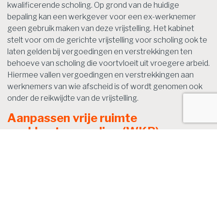
kwalificerende scholing. Op grond van de huidige
bepaling kan een werkgever voor een ex-werknemer
geen gebruik maken van deze vrijstelling. Het kabinet
stelt voor om de gerichte vrijstelling voor scholing ook te
laten gelden bij vergoedingen en verstrekkingen ten
behoeve van scholing die voortvloeit uit vroegere arbeid.
Hiermee vallen vergoedingen en verstrekkingen aan
werknemers van wie afscheid is of wordt genomen ook
onder de reikwijdte van de vrijstelling.
Aanpassen vrije ruimte
werkkostenregeling (WKR)
De WKR is de regeling in de loonbelasting voor de
behandeling van vergoedingen en verstrekkingen die de
werkgever aan de werknemer geeft in het kader van de
dienstbetrekking. Binnen de vrije ruimte van de WKR
kunnen werkgevers onbelast vergoedingen en
verstrekkingen aan hun werknemers geven. De vrije