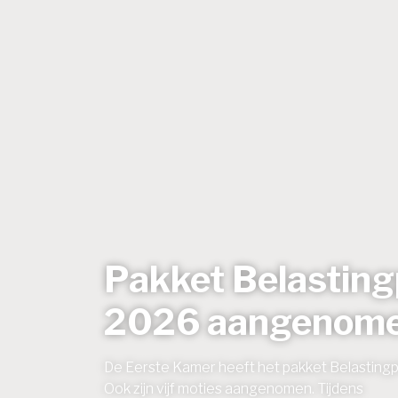
Pakket Belasting
2026 aangenom
De Eerste Kamer heeft het pakket Belastin
Ook zijn vijf moties aangenomen. Tijdens