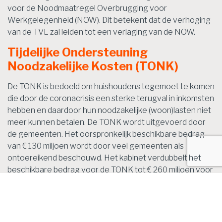
voor de Noodmaatregel Overbrugging voor
Werkgelegenheid (NOW). Dit betekent dat de verhoging
van de TVL zal leiden tot een verlaging van de NOW.
Tijdelijke Ondersteuning
Noodzakelijke Kosten (TONK)
De TONK is bedoeld om huishoudens tegemoet te komen
die door de coronacrisis een sterke terugval in inkomsten
hebben en daardoor hun noodzakelijke (woon)lasten niet
meer kunnen betalen. De TONK wordt uitgevoerd door
de gemeenten. Het oorspronkelijk beschikbare bedrag
van € 130 miljoen wordt door veel gemeenten als
ontoereikend beschouwd. Het kabinet verdubbelt het
beschikbare bedrag voor de TONK tot € 260 miljoen voor
het eerste halfjaar van 2021. De TONK loopt vanaf 1
januari 2021, ongeacht de startdatum in een gemeente.
Dat betekent dat uitkeringen met terugwerkende kracht
tot 1 januari 2021 gedaan worden.