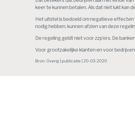
Dat betekent dat bedrijven aan het einde va
keer te kunnen betalen. Als dat niet lukt kan
Het uitstel is bedoeld om negatieve effecten o
nodig hebben, kunnen afzien van deze regeling
De regeling geldt niet voor zzp’ers. De bank
Voor grootzakelijke klanten en voor bedrijve
Bron: Overig | publicatie | 20-03-2020
Het laatste nieu