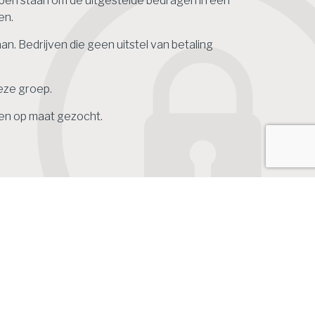
ben staan om de uitgestelde bedragen in één
gen.
an. Bedrijven die geen uitstel van betaling
eze groep.
gen op maat gezocht.
Zoek