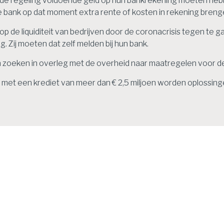
n de regeling voldoende geld op hun bankrekening moeten heb
 de bank op dat moment extra rente of kosten in rekening bren
p de liquiditeit van bedrijven door de coronacrisis tegen te ga
. Zij moeten dat zelf melden bij hun bank.
en zoeken in overleg met de overheid naar maatregelen voor d
n met een krediet van meer dan € 2,5 miljoen worden oplossin
ws