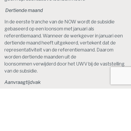
Dertiende maand
In de eerste tranche van de NOW wordt de subsidie
gebaseerd op een loonsom met januari als
referentiemaand. Wanneer de werkgever in januari een
dertiende maand heeft uitgekeerd, vertekent dat de
representativiteit van de referentiemaand. Daarom
worden dertiende maanden uit de
loonsommen verwijderd door het UWV bij de vaststelling
van de subsidie.
Aanvraagtijdvak
Het aanvraagtijdvak voor de eerste tranche van de NOW
is verlengd tot en met 5 juni 2020. Ook werkgevers die
meenden eerder geen recht te hebben op een
tegemoetkoming op grond van de NOW hebben hierdoor
voldoende tijd om alsnog een aanvraag in te dienen.