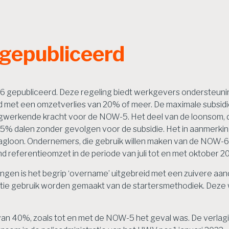
gepubliceerd
 gepubliceerd. Deze regeling biedt werkgevers ondersteunin
met een omzetverlies van 20% of meer. De maximale subsidie
ugwerkende kracht voor de NOW-5. Het deel van de loonsom, 
 15% dalen zonder gevolgen voor de subsidie. Het in aanmerk
on. Ondernemers, die gebruik willen maken van de NOW-6, dien
 referentieomzet in de periode van juli tot en met oktober 20
en is het begrip ‘overname’ uitgebreid met een zuivere aand
ctie gebruik worden gemaakt van de startersmethodiek. Deze 
 van 40%, zoals tot en met de NOW-5 het geval was. De verlag