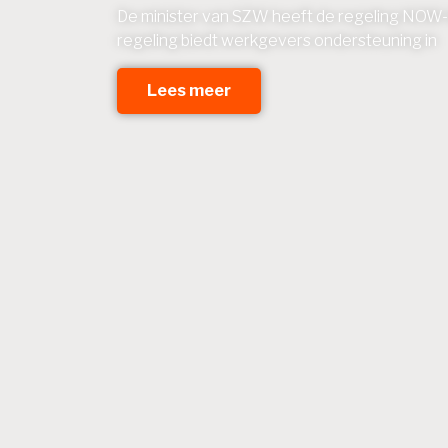
De minister van SZW heeft de regeling NOW-
regeling biedt werkgevers ondersteuning in
Lees meer