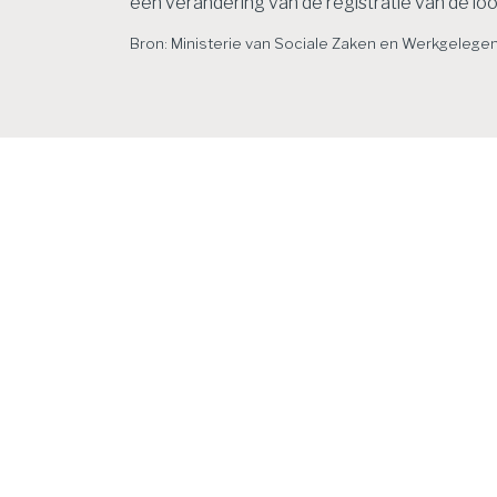
een verandering van de registratie van de loo
Bron: Ministerie van Sociale Zaken en Werkgelegen
Het laatste nieu
Lening omkatten naar
Koo
vergoeding redt
nie
aftrek niet
box
6 augustus 2026
Een bv drijft een
6 aug
uitzendbureau en een
verkoo