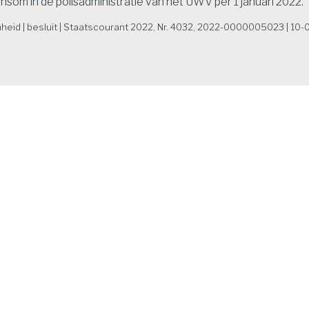
nsom in de polisadministratie van het UWV per 1 januari 2022.
heid | besluit | Staatscourant 2022, Nr. 4032, 2022-0000005023 | 10
ws
povereenkomst
Van verplicht naar
uwe woning geen
vrijwillig: weg aft
 3-schuld
pensioenpremie
ustus 2026
Een vrouw
6 augustus 2026
Een werk
pt haar woning. In hetzelfde
was tot 2017 verplicht verze