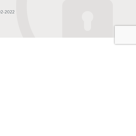
-02-2022
Zoek
Fictieve
rek
vervreemding
aanmerkelijk belang
bij overlijden
nemer
kerd in
30 juli 2026
Een vrouw overlijdt in