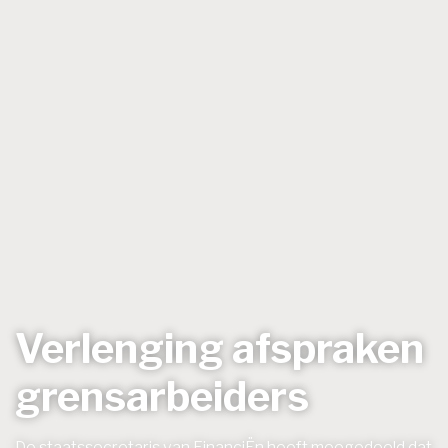
Verlenging afspraken
grensarbeiders
De staatssecretaris van FinanciËn heeft meegedeeld dat