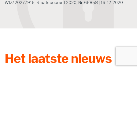
WJZ/ 20277916, Staatscourant 2020, Nr. 66858 | 16-12-2020
Het laatste nieuws
Zoek
Lening omkatten naar vergoeding
redt aftrek niet