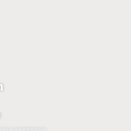
n
e
r de loonadministratie