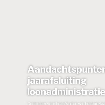
Aandachtspunte
jaarafsluiting
loonadministrati
Controleer voor het afsluiten van het boekjaa