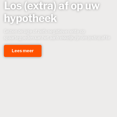
Los (extra) af op uw
hypotheek
Gezien de lage of zelfs negatieve rente op
spaartegoeden kan het aantrekkelijk zijn om (extra) af te
Lees meer