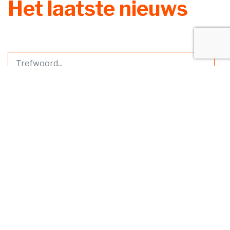
Het laatste nieuws
Zoek
Lening omkatten naar vergoeding
redt aftrek niet
6 augustus 2026
Een bv drijft een uitzendbureau en een
klussenbedrijf. De enige aandeelhouder is een vrouw, die
samen met
Lees meer