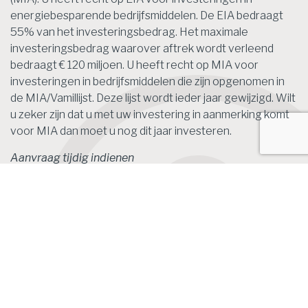
energiebesparende bedrijfsmiddelen. De EIA bedraagt
55% van het investeringsbedrag. Het maximale
investeringsbedrag waarover aftrek wordt verleend
bedraagt € 120 miljoen. U heeft recht op MIA voor
investeringen in bedrijfsmiddelen die zijn opgenomen in
de MIA/Vamillijst. Deze lijst wordt ieder jaar gewijzigd. Wilt
u zeker zijn dat u met uw investering in aanmerking komt
voor MIA dan moet u nog dit jaar investeren.
Aanvraag tijdig indienen
U moet aanvragen voor EIA, MIA en Vamil binnen drie
maanden na het aangaan van investeringsverplichtingen
hebben ingediend bij de Rijksdienst voor Ondernemend
Nederland.
Bron: Overig | publicatie | 15-11-2018