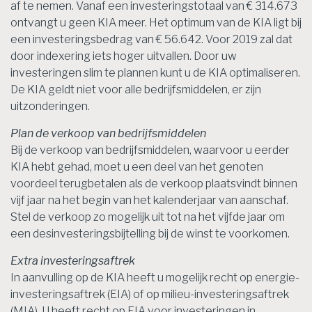
af te nemen. Vanaf een investeringstotaal van € 314.673
ontvangt u geen KIA meer. Het optimum van de KIA ligt bij
een investeringsbedrag van € 56.642. Voor 2019 zal dat
door indexering iets hoger uitvallen. Door uw
investeringen slim te plannen kunt u de KIA optimaliseren.
De KIA geldt niet voor alle bedrijfsmiddelen, er zijn
uitzonderingen.
Plan de verkoop van bedrijfsmiddelen
Bij de verkoop van bedrijfsmiddelen, waarvoor u eerder
KIA hebt gehad, moet u een deel van het genoten
voordeel terugbetalen als de verkoop plaatsvindt binnen
vijf jaar na het begin van het kalenderjaar van aanschaf.
Stel de verkoop zo mogelijk uit tot na het vijfde jaar om
een desinvesteringsbijtelling bij de winst te voorkomen.
Extra investeringsaftrek
In aanvulling op de KIA heeft u mogelijk recht op energie-
investeringsaftrek (EIA) of op milieu-investeringsaftrek
(MIA). U heeft recht op EIA voor investeringen in