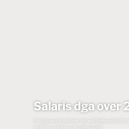
Salaris dga over
De dga en zijn partner zijn wettelijk verplich
de bv ten minste een gebruikelijk