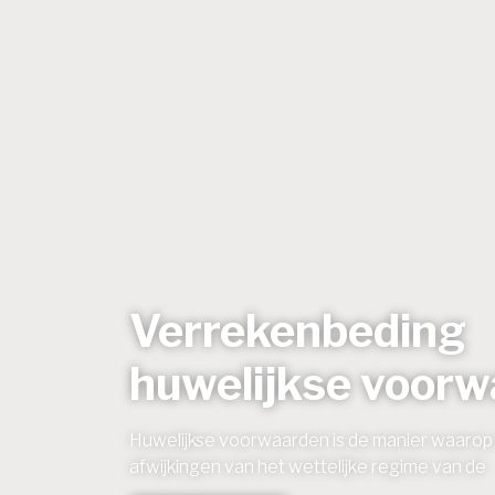
Verrekenbeding
huwelijkse voor
Huwelijkse voorwaarden is de manier waaro
afwijkingen van het wettelijke regime van de