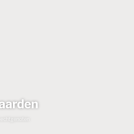
waarden
p echtgenoten