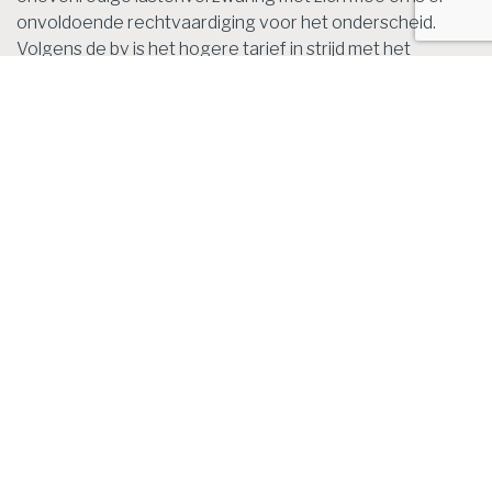
onvoldoende rechtvaardiging voor het onderscheid.
Volgens de bv is het hogere tarief in strijd met het
evenredigheidsbeginsel en dient dit daarom als onredelijk
bestempeld te worden.
Standpunt van de inspecteur
De inspecteur verdedigde het tarief van 8% door te
stellen dat het bedoeld is om belastingplichtigen aan te
sporen hun aangiften tijdig en correct in te dienen. De
rente is gekoppeld aan de wettelijke rente voor
handelstransacties en zou daarmee passend zijn voor
ondernemers. Daarnaast had de bv de belastingrente
kunnen beperken door eerder om voorlopige aanslagen
te vragen.
Oordeel van de rechtbank
De rechtbank is van oordeel dat de regeling, waarin voor