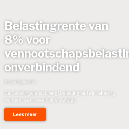
Belastingrente van
8% voor
vennootschapsbelasti
onverbindend
Belastingrente
De Belastingdienst brengt belastingrente in rekening
wanneer een (voorlopige) aanslag
Lees meer