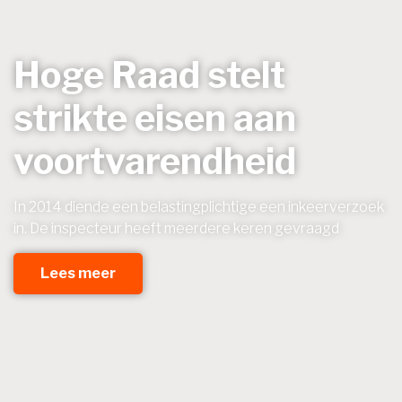
Hoge Raad stelt
strikte eisen aan
voortvarendheid
In 2014 diende een belastingplichtige een inkeerverzoek
in. De inspecteur heeft meerdere keren gevraagd
Lees meer