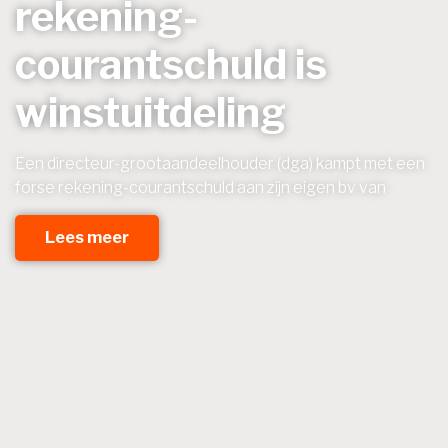
rekening-
courantschuld is
winstuitdeling
Een directeur-grootaandeelhouder (dga) kampt met een
forse rekening-courantschuld aan zijn eigen bv van
Lees meer