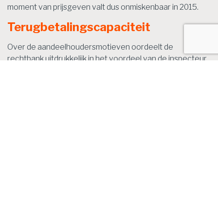
moment van prijsgeven valt dus onmiskenbaar in 2015.
Terugbetalingscapaciteit
Over de aandeelhoudersmotieven oordeelt de
rechtbank uitdrukkelijk in het voordeel van de inspecteur.
Ze stelt: "De rechtbank is het met de inspecteur eens dat
een onafhankelijke derde onderzoek zou doen naar de
mogelijkheden tot terugbetaling, voordat een vordering
wordt prijsgegeven." De rechtbank constateert dat er
geen enkel stuk is overgelegd waaruit blijkt dat
onderzoek naar de leencapaciteit en
terugbetalingscapaciteit heeft plaatsgevonden. De
"enkele blote stelling" dat naar de vermogenspositie in
privé is gekeken, vindt de rechtbank "daartoe
onvoldoende". De rechtbank concludeert daarom dat
"het aannemelijk is dat het motief voor het prijsgeven niet
is gelegen in zakelijke redenen, maar in de betrekkingen
met belanghebbende als aandeelhouder". Hierdoor geldt