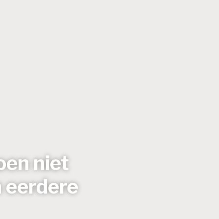
oen niet
 eerdere