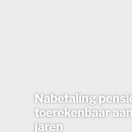
Nabetaling pensi
toerekenbaar aan
jaren