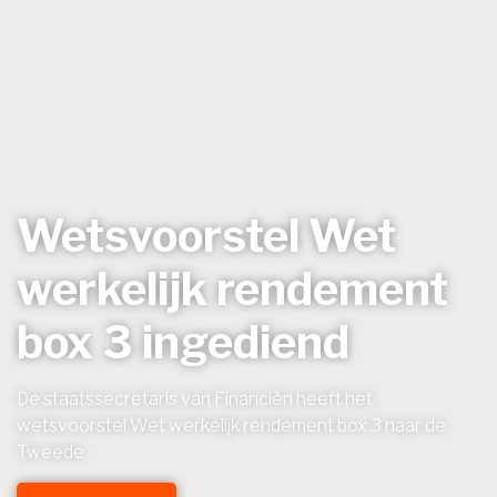
Wetsvoorstel Wet
werkelijk rendement
box 3 ingediend
De staatssecretaris van Financiën heeft het
wetsvoorstel Wet werkelijk rendement box 3 naar de
Tweede