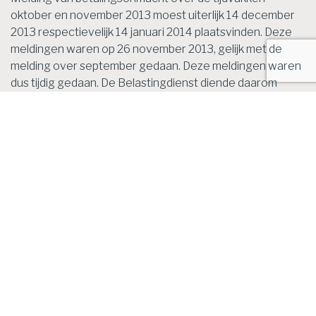
oktober en november 2013 moest uiterlijk 14 december
2013 respectievelijk 14 januari 2014 plaatsvinden. Deze
meldingen waren op 26 november 2013, gelijk met de
melding over september gedaan. Deze meldingen waren
dus tijdig gedaan. De Belastingdienst diende daarom
aannemelijk te maken dat het niet betalen van de over
deze maanden opgelegde naheffingsaanslagen het
gevolg was van aan de bestuurder te wijten onbehoorlijk
bestuur. De beide vennootschappen hielden zich bezig
met het uitlenen van personeel aan een gelieerde
vennootschap. Voor deze diensten werd geen reële
zakelijke prijs betaald. De bestuurder had redelijkerwijs
kunnen weten dat beide bv’s hun verplichtingen jegens
de Belastingdienst niet konden nakomen. Volgens de
rechtbank heeft de bestuurder zich schuldig gemaakt
aan onbehoorlijk bestuur van de vennootschappen. Naar
het oordeel van de rechtbank is hij terecht aansprakelijk
gesteld voor de naheffingsaanslagen loonheffingen