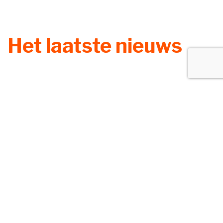
Het laatste nieuws
Zoek
Lening omkatten naar vergoeding
redt aftrek niet
6 augustus 2026
Een bv drijft een uitzendbureau en een
klussenbedrijf. De enige aandeelhouder is een vrouw, die
samen met