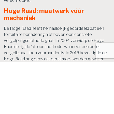
verschil ook is.
Hoge Raad: maatwerk vóór
mechaniek
De Hoge Raad heeft herhaaldelijk geoordeeld dat een
forfaitaire benadering niet boven een concrete
vergelijkingsmethode gaat. In 2004 verwierp de Hoge
Raad de rigide ‘afroommethode’ wanneer een beter
vergelijkbaar loon voorhanden is. In 2016 bevestigde de
Hoge Raad nog eens dat eerst moet worden gekeken
naar een passende vergelijking en pas als die ontbreekt,
komt een alternatieve methode in beeld. Met andere
woorden: de rechter verlangt maatwerk, geen
automatisme.
Wetshistorie: gelijke lonen zijn
uitzondering, geen regel
In de Memorie van Toelichting bij het Belastingplan 2015