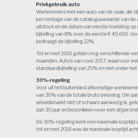
Privégebruik auto
Werknemers met een auto van de zaak, die zij o
percentage van de cataloguswaarde van de aut
uitstoot en de datum van eerste toelating op
bijtelling van 8% over de eerste € 45.000. Voo
bedraagt de bijtelling 22%.
Tot en met 2016 golden nog verschillende v
maanden. Auto’s van voor 2017, waarvoor een 
standaardbijtelling van 25% en niet onder he
30%-regeling
Voor uit het buitenland afkomstige werkneme
van 30% van de totale bruto beloning. Om aa
arbeidsmarkt niet of schaars aanwezig is, ge
dan 30 jaar en beschikken over een afgeronde
De 30%-regeling kent een maximale looptijd va
tot en met 2018 was de maximale looptijd acht 