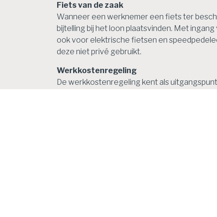
Fiets van de zaak
Wanneer een werknemer een fiets ter beschi
bijtelling bij het loon plaatsvinden. Met ingan
ook voor elektrische fietsen en speedpedelecs
deze niet privé gebruikt.
Werkkostenregeling
De werkkostenregeling kent als uitgangspunt
100% zakelijk zijn. De werkgever heeft de mo
vergoed kunnen worden. Dat budget, de vrije
onderneming. Overschrijden de kosten het be
een tarief van 80%. Eindheffing wil zeggen 
eindheffing leidt tot een kostenverhoging v
Gerichte vrijstelling verklaring omtrent gedr
Naast de vrije ruimte voor onbelaste vergoed
2020 geldt een nieuwe gerichte vrijstelling 
werkgever kan de kosten van een VOG belastin
Verlengen uiterste moment aangifte en afdra