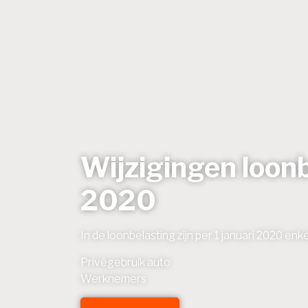
Wijzigingen loon
2020
In de loonbelasting zijn per 1 januari 2020 enk
Privégebruik auto
Werknemers