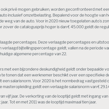
ok privé mogen gebruiken, worden geconfronteerd met een bijtel
o inclusief omzetbelasting. Bepalend voor de hoogte van het
 de weg van de auto. Voor in 2020 nieuw toegelaten auto’s zo
r zover de catalogusprijs hoger is dan € 45.000 geldt de reguli
erlaagde percentages. Deze verlaagde percentages en uitst
verlaagd bijtellingspercentage geldt, vallen na de periode 
t huidige algemene percentage van 22.
rs met een bijzondere deskundigheid geldt onder bepaalde v
n te tonen dat een werknemer beschikt over een specifieke 
ldt een salarisnorm. Voor 2020 is het normbedrag vastgesteld 
 masteropleiding geldt een verlaagde salarisnorm van € 29.1
n vijf jaar. De verkorting van de looptijd geldt met ingang v
jaar. Tot en met 2011 was de looptijd maximaal tien jaar.