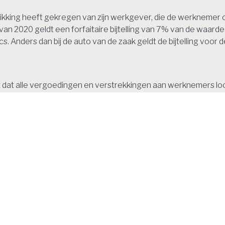
kking heeft gekregen van zijn werkgever, die de werknemer 
g van 2020 geldt een forfaitaire bijtelling van 7% van de waarde
. Anders dan bij de auto van de zaak geldt de bijtelling voor 
 dat alle vergoedingen en verstrekkingen aan werknemers loo
gelijkheid om vergoedingen en verstrekkingen aan te wijzen di
 ruimte, bedraagt 1,7% over de eerste € 400.000 en 1,2% ove
schikbare budget, dan is het meerdere belast loon. Dat meerd
dat de loonheffing voor rekening van de werkgever komt en n
oor de werkgever. Deze kostenverhoging komt in mindering op
ag
ingen en verstrekkingen kan gebruik gemaakt worden van gerich
voor de vergoeding van een voor de dienstbetrekking benodig
gvrij vergoeden zonder dat dit gevolgen heeft voor de besch
cht eindheffing