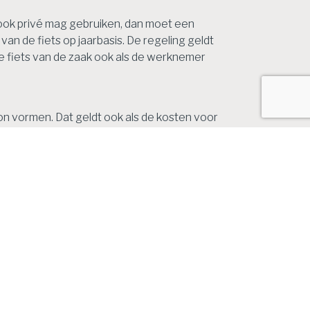
ook privé mag gebruiken, dan moet een
 van de fiets op jaarbasis. De regeling geldt
de fiets van de zaak ook als de werknemer
n vormen. Dat geldt ook als de kosten voor
e binnen een bepaald budget belastingvrij
r het meerdere van de fiscale loonsom van de
ere wordt betrokken in de eindheffing tegen
iet wordt doorbelast aan de werknemer. De
 de winst van de werkgever.
te vrijstellingen. Met ingang van 1 januari
de verklaring omtrent gedrag (VOG). De
ikbare vrije ruimte.