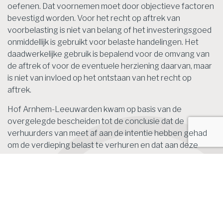
oefenen. Dat voornemen moet door objectieve factoren
bevestigd worden. Voor het recht op aftrek van
voorbelasting is niet van belang of het investeringsgoed
onmiddellijk is gebruikt voor belaste handelingen. Het
daadwerkelijke gebruik is bepalend voor de omvang van
de aftrek of voor de eventuele herziening daarvan, maar
is niet van invloed op het ontstaan van het recht op
aftrek.
Hof Arnhem-Leeuwarden kwam op basis van de
overgelegde bescheiden tot de conclusie dat de
verhuurders van meet af aan de intentie hebben gehad
om de verdieping belast te verhuren en dat aan deze
intentie direct en volledig uitvoering is gegeven. De
inspecteur heeft de voorbelasting ten onrechte
nageheven. Er is geen sprake van een wijziging van
gebruik of bestemming ten tijde van de oplevering van de
woning.
Bron: Hof Arnhem-Leeuwarden | jurisprudentie |