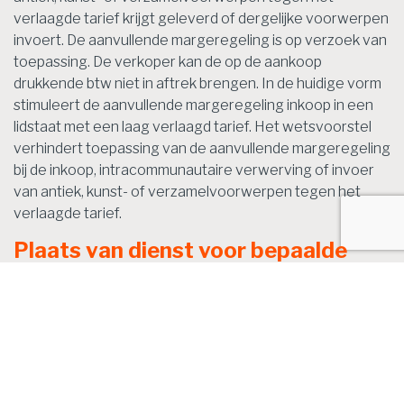
verlaagde tarief krijgt geleverd of dergelijke voorwerpen
invoert. De aanvullende margeregeling is op verzoek van
toepassing. De verkoper kan de op de aankoop
drukkende btw niet in aftrek brengen. In de huidige vorm
stimuleert de aanvullende margeregeling inkoop in een
lidstaat met een laag verlaagd tarief. Het wetsvoorstel
verhindert toepassing van de aanvullende margeregeling
bij de inkoop, intracommunautaire verwerving of invoer
van antiek, kunst- of verzamelvoorwerpen tegen het
verlaagde tarief.
Plaats van dienst voor bepaalde
virtuele activiteiten en virtuele
toegang tot evenementen
Een dienstverrichting is belast in Nederland als de plaats
van dienst Nederland is. Voor de vaststelling van de
plaats van dienst gelden twee hoofdregels. De eerste
hoofdregel geldt voor dienstverrichtingen aan