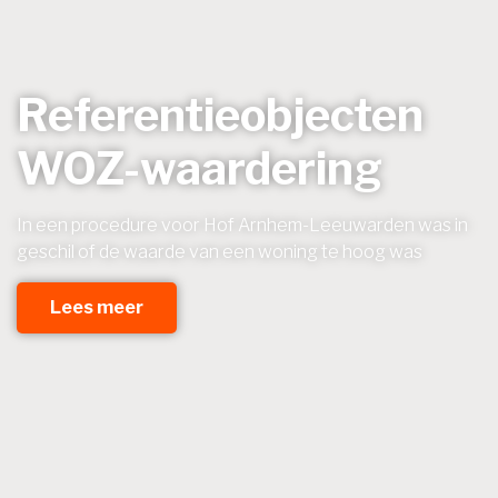
Referentieobjecten
WOZ-waardering
In een procedure voor Hof Arnhem-Leeuwarden was in
geschil of de waarde van een woning te hoog was
Lees meer