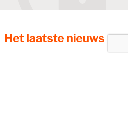
Het laatste nieuws
Zoek
Lening omkatten naar vergoeding
redt aftrek niet
6 augustus 2026
Een bv drijft een uitzendbureau en een
klussenbedrijf. De enige aandeelhouder is een vrouw, die