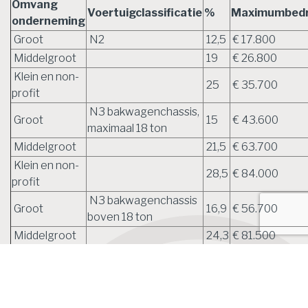
Omvang
Voertuigclassificatie
%
Maximumbed
onderneming
Groot
N2
12,5
€ 17.800
Middelgroot
19
€ 26.800
Klein en non-
25
€ 35.700
profit
N3 bakwagenchassis,
Groot
15
€ 43.600
maximaal 18 ton
Middelgroot
21,5
€ 63.700
Klein en non-
28,5
€ 84.000
profit
N3 bakwagenchassis
Groot
16,9
€ 56.700
boven 18 ton
Middelgroot
24,3
€ 81.500
Klein en non-
31,7
€ 106.300
profit
Groot
N3 oplegger-trekker
20
€ 72.700
Middelgroot
28,5
€ 102.300