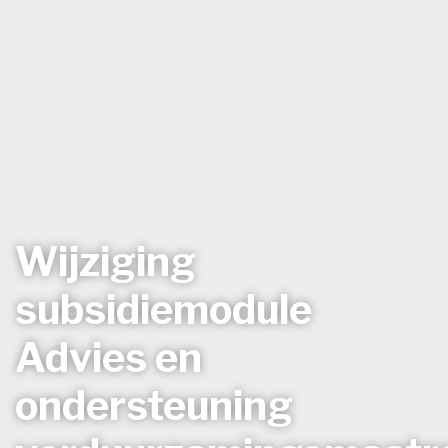
Wijziging
subsidiemodule
Advies en
ondersteuning