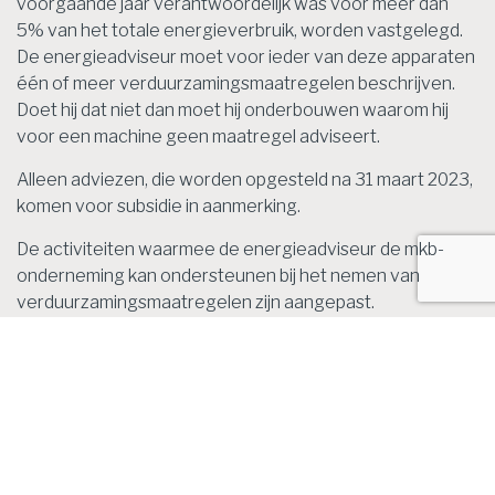
voorgaande jaar verantwoordelijk was voor meer dan
5% van het totale energieverbruik, worden vastgelegd.
De energieadviseur moet voor ieder van deze apparaten
één of meer verduurzamingsmaatregelen beschrijven.
Doet hij dat niet dan moet hij onderbouwen waarom hij
voor een machine geen maatregel adviseert.
Alleen adviezen, die worden opgesteld na 31 maart 2023,
komen voor subsidie in aanmerking.
De activiteiten waarmee de energieadviseur de mkb-
onderneming kan ondersteunen bij het nemen van
verduurzamingsmaatregelen zijn aangepast.
Ondersteuningsactiviteiten moeten rechtstreeks
verband houden met de uitvoering van
verduurzamingsmaatregelen. De volgende activiteiten
zijn niet meer subsidiabel:
het opstellen van een financierings- of een stappenplan;
de ondersteuning bij het aanschaffen en installeren van