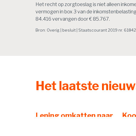
Het recht op zorgtoeslag is niet alleen inko
vermogen in box 3 van de inkomstenbelasting
84.416 vervangen door € 85.767.
Bron: Overig | besluit | Staatscourant 2019 nr. 618
Het laatste nieu
Lening omkatten naar
Koo
vergoeding redt
nie
aftrek niet
box