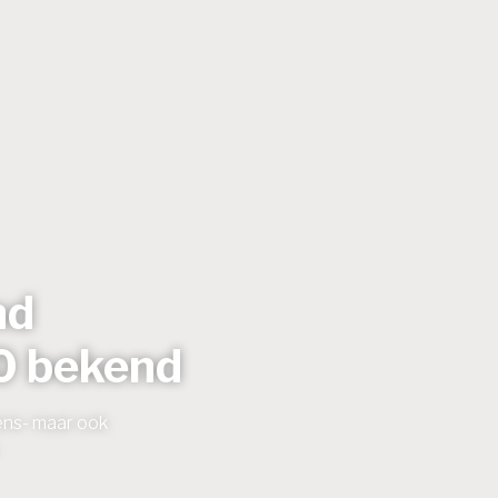
nd
0 bekend
mens- maar ook