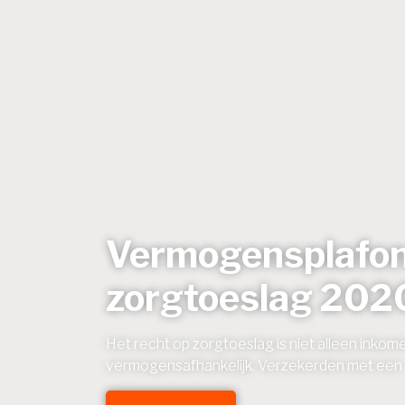
Vermogensplafo
zorgtoeslag 202
Het recht op zorgtoeslag is niet alleen inko
vermogensafhankelijk. Verzekerden met een