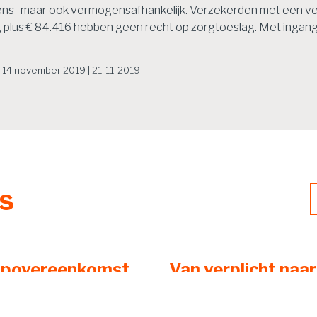
mens- maar ook vermogensafhankelijk. Verzekerden met een ve
 plus € 84.416 hebben geen recht op zorgtoeslag. Met ingang 
42 14 november 2019 | 21-11-2019
ws
povereenkomst
Van verplicht naar
uwe woning geen
vrijwillig: weg aft
 3-schuld
pensioenpremie