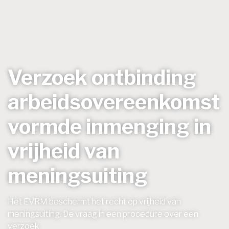
Verzoek ontbinding
arbeidsovereenkomst
vormde inmenging in
vrijheid van
meningsuiting
Het EVRM beschermt het recht op vrijheid van
meningsuiting. De vraag in een procedure over een
verzoek