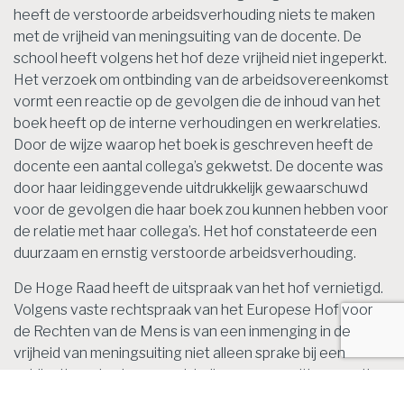
heeft de verstoorde arbeidsverhouding niets te maken
met de vrijheid van meningsuiting van de docente. De
school heeft volgens het hof deze vrijheid niet ingeperkt.
Het verzoek om ontbinding van de arbeidsovereenkomst
vormt een reactie op de gevolgen die de inhoud van het
boek heeft op de interne verhoudingen en werkrelaties.
Door de wijze waarop het boek is geschreven heeft de
docente een aantal collega’s gekwetst. De docente was
door haar leidinggevende uitdrukkelijk gewaarschuwd
voor de gevolgen die haar boek zou kunnen hebben voor
de relatie met haar collega’s. Het hof constateerde een
duurzaam en ernstig verstoorde arbeidsverhouding.
De Hoge Raad heeft de uitspraak van het hof vernietigd.
Volgens vaste rechtspraak van het Europese Hof voor
de Rechten van de Mens is van een inmenging in de
vrijheid van meningsuiting niet alleen sprake bij een
publicatieverbod, maar ook indien aan een uiting sancties
van bijvoorbeeld arbeidsrechtelijke aard worden