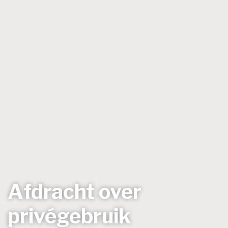
Afdracht over
privégebruik