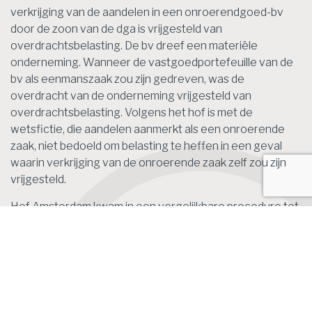
verkrijging van de aandelen in een onroerendgoed-bv
door de zoon van de dga is vrijgesteld van
overdrachtsbelasting. De bv dreef een materiële
onderneming. Wanneer de vastgoedportefeuille van de
bv als eenmanszaak zou zijn gedreven, was de
overdracht van de onderneming vrijgesteld van
overdrachtsbelasting. Volgens het hof is met de
wetsfictie, die aandelen aanmerkt als een onroerende
zaak, niet bedoeld om belasting te heffen in een geval
waarin verkrijging van de onroerende zaak zelf zou zijn
vrijgesteld.
Hof Amsterdam kwam in een vergelijkbare procedure tot
hetzelfde oordeel.
De Hoge Raad heeft de beroepen in cassatie van de
staatssecretaris van Financiën tegen de uitspraken van
beide hoven ongegrond verklaard.
Bron: Hoge Raad | jurisprudentie | ECLINLHR20182110, Nr.