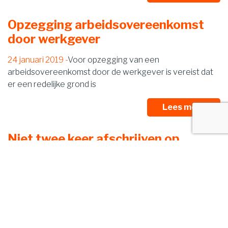
Opzegging arbeidsovereenkomst
door werkgever
24 januari 2019
Voor opzegging van een
arbeidsovereenkomst door de werkgever is vereist dat
er een redelijke grond is
Lees meer
Niet twee keer afschrijven op
goodwill
24 januari 2019
Goodwill, die een ondernemer heeft
gekocht, wordt geactiveerd op de balans van de
onderneming en
Lees meer